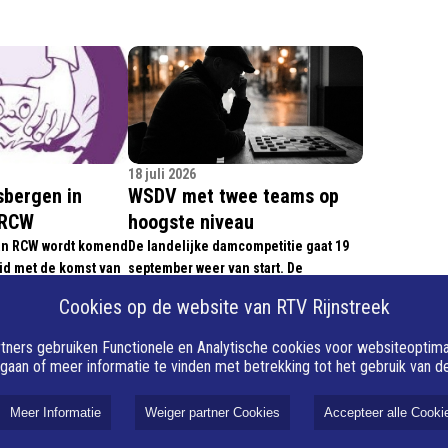
18 juli 2026
sbergen in
WSDV met twee teams op
 RCW
hoogste niveau
van RCW wordt komend
De landelijke damcompetitie gaat 19
id met de komst van
september weer van start. De
gen. Samen met
Wageningse topclub WSDV komt met
Cookies op de website van RTV Rijnstreek
Dorrestein zal hij
twee teams uit op het hoogste niveau.
 het mannen
De indeling van de Ereklasse is als
tners gebruiken Functionele en Analytische cookies voor websiteoptimali
 te ontwikkelen.
volgt:
 gaan of meer informatie te vinden met betrekking tot het gebruik van 
Meer Informatie
Weiger partner Cookies
Accepteer alle Cooki