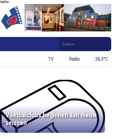
tentie
Doorzoek
de
website
TV
Radio
26,3°C
Voetbalclubs beginnen aan nieuw
seizoen