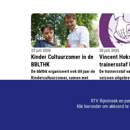
22 juli 2026
20 juli 2026
Kinder Cultuurzomer in de
Vincent Hok
BBLTHK
trainersstaf
De bblthk organiseert ook dit jaar de
De trainersstaf 
Kindercultuurzomer, samen met
seizoen uitgebre
tientallen culturele en
Vincent Hoksber
maatschappelijke partners uit
hoofdcoach Peter 
Wageningen.
zich inzetten om
RTV Rijnstreek en par
rugbyteam verder
Klik hieronder om akkoord te